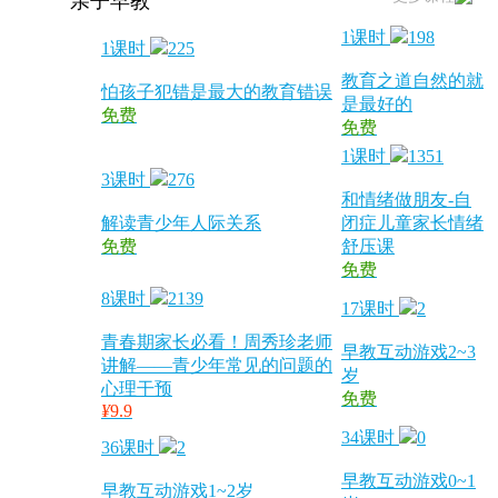
亲子早教
1课时
198
1课时
225
教育之道自然的就
怕孩子犯错是最大的教育错误
是最好的
免费
免费
1课时
1351
3课时
276
和情绪做朋友-自
解读青少年人际关系
闭症儿童家长情绪
免费
舒压课
免费
8课时
2139
17课时
2
青春期家长必看！周秀珍老师
早教互动游戏2~3
讲解——青少年常见的问题的
岁
心理干预
免费
¥
9.9
34课时
0
36课时
2
早教互动游戏0~1
早教互动游戏1~2岁