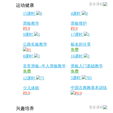
更多课程
运动健康
15课时
0
4课时
0
滑板教学
滑板维护
¥
9.9
¥
9.9
9课时
1
17课时
1
公路长板教学
板友的分享
免费
¥
1
8课时
1
16课时
1
非常滑板--牛人滑板教学
滑板入门基础教学
免费
免费
5课时
765
12课时
75
中国古典舞基本训练
少儿体能
¥
9.9
¥
9.9
更多课程
兴趣培养