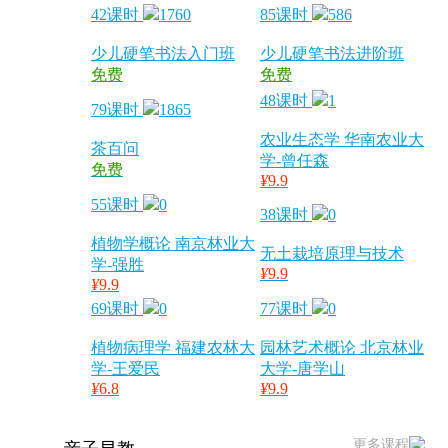
42课时
1760
85课时
586
少儿硬笔书法入门班
少儿硬笔书法进阶班
免费
免费
48课时
1
79课时
1865
农业生态学 华南农业大
茶百问
学-曾任森
免费
¥
9.9
55课时
0
38课时
0
植物学概论 南京林业大
无土栽培原理与技术
学-强胜
¥
9.9
¥
9.9
69课时
0
77课时
0
植物病理学 福建农林大
园林艺术概论 北京林业
学-王爱民
大学-唐学山
¥
6.8
¥
9.9
更多课程