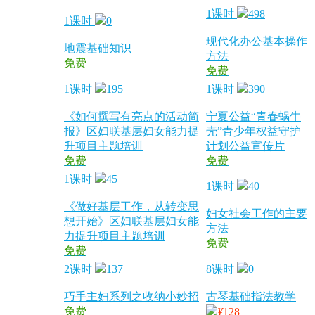
1课时
498
1课时
0
现代化办公基本操作
地震基础知识
方法
免费
免费
1课时
195
1课时
390
《如何撰写有亮点的活动简
宁夏公益“青春蜗牛
报》区妇联基层妇女能力提
壳”青少年权益守护
升项目主题培训
计划公益宣传片
免费
免费
1课时
45
1课时
40
《做好基层工作，从转变思
妇女社会工作的主要
想开始》区妇联基层妇女能
方法
力提升项目主题培训
免费
免费
2课时
137
8课时
0
巧手主妇系列之收纳小妙招
古琴基础指法教学
免费
¥
128