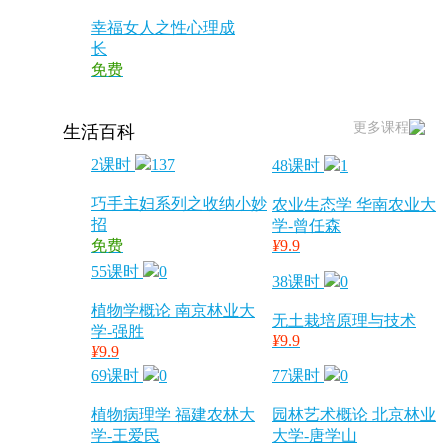
幸福女人之性心理成
长
免费
更多课程
生活百科
2课时
137
48课时
1
巧手主妇系列之收纳小妙
农业生态学 华南农业大
招
学-曾任森
免费
¥
9.9
55课时
0
38课时
0
植物学概论 南京林业大
无土栽培原理与技术
学-强胜
¥
9.9
¥
9.9
69课时
0
77课时
0
植物病理学 福建农林大
园林艺术概论 北京林业
学-王爱民
大学-唐学山