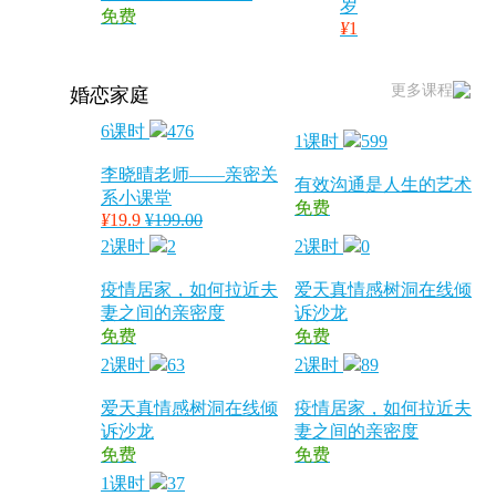
岁
免费
¥
1
更多课程
婚恋家庭
6课时
476
1课时
599
李晓晴老师——亲密关
有效沟通是人生的艺术
系小课堂
免费
¥
19.9
¥199.00
2课时
2
2课时
0
疫情居家，如何拉近夫
爱天真情感树洞在线倾
妻之间的亲密度
诉沙龙
免费
免费
2课时
63
2课时
89
爱天真情感树洞在线倾
疫情居家，如何拉近夫
诉沙龙
妻之间的亲密度
免费
免费
1课时
37