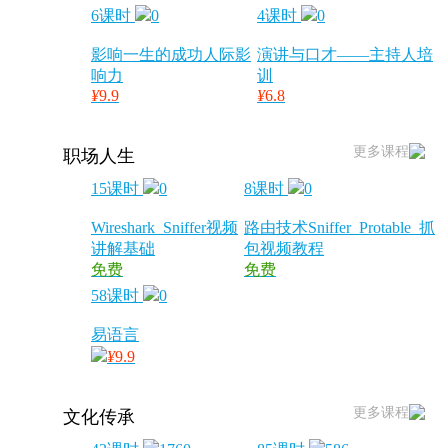
6课时
0
4课时
0
影响一生的成功人际影
演讲与口才——主持人培
响力
训
¥
9.9
¥
6.8
更多课程
职场人生
15课时
0
8课时
0
Wireshark_Sniffer视频
路由技术Sniffer_Protable_抓
讲解基础
包视频教程
免费
免费
58课时
0
易语言
¥
9.9
更多课程
文化传承