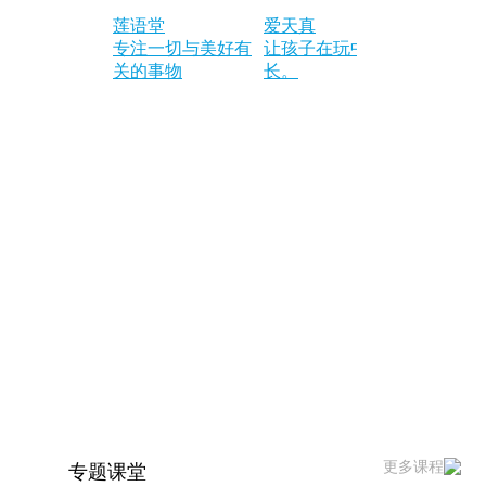
莲语堂
爱天真
宁夏交友
专注一切与美好有
让孩子在玩中成
25243823
关的事物
长。
更多课程
专题课堂