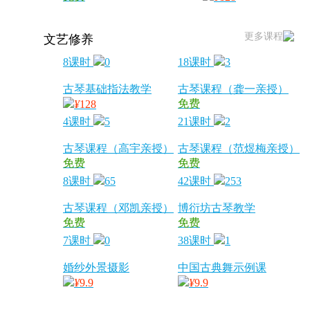
更多课程
文艺修养
8课时
0
18课时
3
古琴基础指法教学
古琴课程（龚一亲授）
免费
¥
128
4课时
5
21课时
2
古琴课程（高宇亲授）
古琴课程（范煜梅亲授）
免费
免费
8课时
65
42课时
253
古琴课程（邓凯亲授）
博衍坊古琴教学
免费
免费
7课时
0
38课时
1
婚纱外景摄影
中国古典舞示例课
¥
9.9
¥
9.9