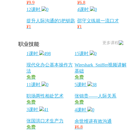
¥
9.9
¥
6.8
12课时
0
4课时
0
提升人际沟通的5把钥匙
邵守义练就一流口才
¥
1
¥
1
更多课程
职业技能
1课时
498
15课时
0
现代化办公基本操作方
Wireshark_Sniffer视频讲解
法
基础
免费
免费
11课时
0
5课时
38
职场两性相处艺术
张锦贵——人际关系
免费
免费
3课时
41
4课时
0
张国洪口才生产力
余世维讲有效沟通
免费
¥
6.8