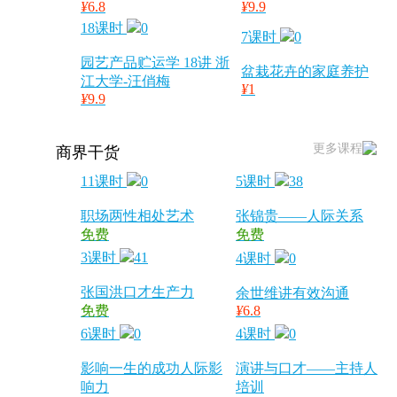
¥
6.8
¥
9.9
18课时
0
7课时
0
园艺产品贮运学 18讲 浙
盆栽花卉的家庭养护
江大学-汪俏梅
¥
1
¥
9.9
更多课程
商界干货
11课时
0
5课时
38
职场两性相处艺术
张锦贵——人际关系
免费
免费
3课时
41
4课时
0
张国洪口才生产力
余世维讲有效沟通
免费
¥
6.8
6课时
0
4课时
0
影响一生的成功人际影
演讲与口才——主持人
响力
培训