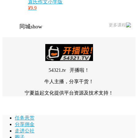
袁氏作文小学版
¥
9.9
更多课程
同城show
54321.tv 开播啦！
牛人主播，分享干货！
宁夏益起文化提供平台资源及技术支持！
任务悬赏
分享佣金
走进公社
圈子