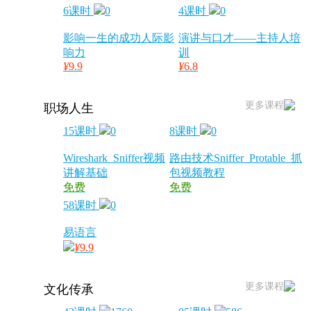
6课时
0
4课时
0
影响一生的成功人际影
演讲与口才——主持人培
响力
训
¥
9.9
¥
6.8
更多课程
职场人生
15课时
0
8课时
0
Wireshark_Sniffer视频
路由技术Sniffer_Protable_抓
讲解基础
包视频教程
免费
免费
58课时
0
易语言
¥
9.9
更多课程
文化传承