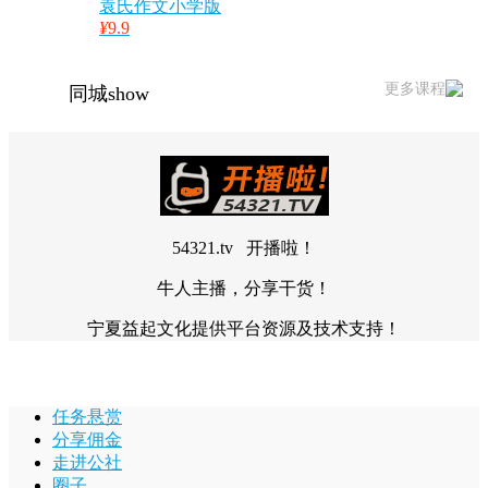
袁氏作文小学版
¥
9.9
更多课程
同城show
54321.tv 开播啦！
牛人主播，分享干货！
宁夏益起文化提供平台资源及技术支持！
任务悬赏
分享佣金
走进公社
圈子