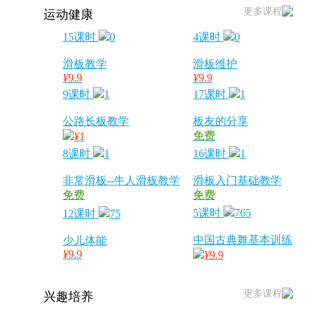
更多课程
运动健康
15课时
0
4课时
0
滑板教学
滑板维护
¥
9.9
¥
9.9
9课时
1
17课时
1
公路长板教学
板友的分享
免费
¥
1
8课时
1
16课时
1
非常滑板--牛人滑板教学
滑板入门基础教学
免费
免费
5课时
765
12课时
75
中国古典舞基本训练
少儿体能
¥
9.9
¥
9.9
更多课程
兴趣培养