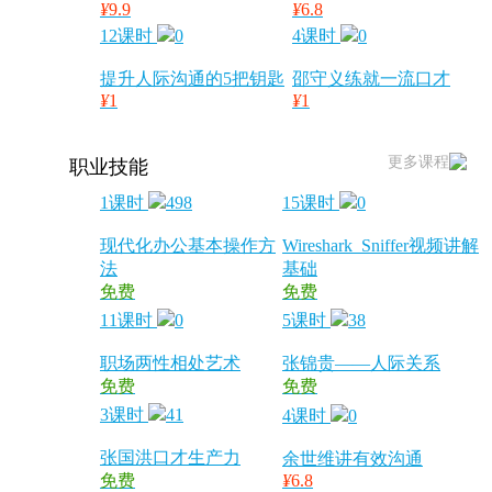
¥
9.9
¥
6.8
12课时
0
4课时
0
提升人际沟通的5把钥匙
邵守义练就一流口才
¥
1
¥
1
更多课程
职业技能
1课时
498
15课时
0
现代化办公基本操作方
Wireshark_Sniffer视频讲解
法
基础
免费
免费
11课时
0
5课时
38
职场两性相处艺术
张锦贵——人际关系
免费
免费
3课时
41
4课时
0
张国洪口才生产力
余世维讲有效沟通
免费
¥
6.8