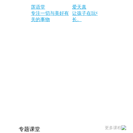
莲语堂
爱天真
宁夏交友
专注一切与美好有
让孩子在玩中成
25243823
关的事物
长。
更多课程
专题课堂