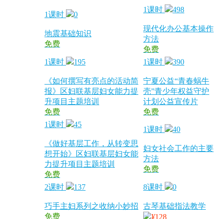
1课时
498
1课时
0
现代化办公基本操作
地震基础知识
方法
免费
免费
1课时
195
1课时
390
《如何撰写有亮点的活动简
宁夏公益“青春蜗牛
报》区妇联基层妇女能力提
壳”青少年权益守护
升项目主题培训
计划公益宣传片
免费
免费
1课时
45
1课时
40
《做好基层工作，从转变思
妇女社会工作的主要
想开始》区妇联基层妇女能
方法
力提升项目主题培训
免费
免费
2课时
137
8课时
0
巧手主妇系列之收纳小妙招
古琴基础指法教学
免费
¥
128