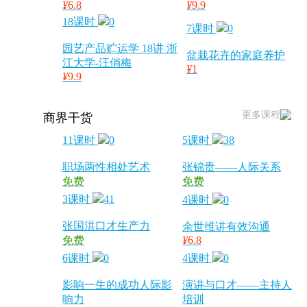
¥
6.8
¥
9.9
18课时
0
7课时
0
园艺产品贮运学 18讲 浙
盆栽花卉的家庭养护
江大学-汪俏梅
¥
1
¥
9.9
更多课程
商界干货
11课时
0
5课时
38
职场两性相处艺术
张锦贵——人际关系
免费
免费
3课时
41
4课时
0
张国洪口才生产力
余世维讲有效沟通
免费
¥
6.8
6课时
0
4课时
0
影响一生的成功人际影
演讲与口才——主持人
响力
培训