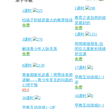
亲子早教
1课时
198
1课时
225
教育之道自然的就
怕孩子犯错是最大的教育错误
是最好的
免费
免费
1课时
1351
3课时
276
和情绪做朋友-自
解读青少年人际关系
闭症儿童家长情绪
免费
舒压课
免费
8课时
2139
17课时
2
青春期家长必看！周秀珍老师
早教互动游戏2~3
讲解——青少年常见的问题的
岁
心理干预
免费
¥
9.9
34课时
0
36课时
2
早教互动游戏0~1
早教互动游戏1~2岁