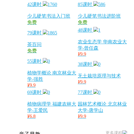
42课时
1760
85课时
586
少儿硬笔书法入门班
少儿硬笔书法进阶班
免费
免费
48课时
1
79课时
1865
农业生态学 华南农业大
茶百问
学-曾任森
免费
¥
9.9
55课时
0
38课时
0
植物学概论 南京林业大
无土栽培原理与技术
学-强胜
¥
9.9
¥
9.9
69课时
0
77课时
0
植物病理学 福建农林大
园林艺术概论 北京林业
学-王爱民
大学-唐学山
¥
6.8
¥
9.9
更多课程