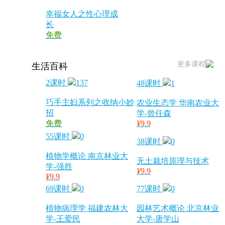
幸福女人之性心理成
长
免费
更多课程
生活百科
2课时
137
48课时
1
巧手主妇系列之收纳小妙
农业生态学 华南农业大
招
学-曾任森
免费
¥
9.9
55课时
0
38课时
0
植物学概论 南京林业大
无土栽培原理与技术
学-强胜
¥
9.9
¥
9.9
69课时
0
77课时
0
植物病理学 福建农林大
园林艺术概论 北京林业
学-王爱民
大学-唐学山