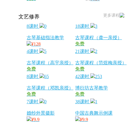
更多课程
文艺修养
8课时
0
18课时
3
古琴基础指法教学
古琴课程（龚一亲授）
免费
¥
128
4课时
5
21课时
2
古琴课程（高宇亲授）
古琴课程（范煜梅亲授）
免费
免费
8课时
65
42课时
253
古琴课程（邓凯亲授）
博衍坊古琴教学
免费
免费
7课时
0
38课时
1
婚纱外景摄影
中国古典舞示例课
¥
9.9
¥
9.9