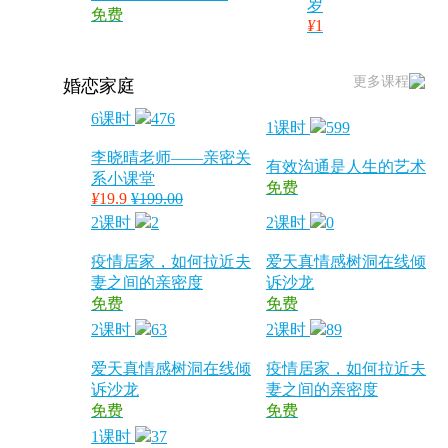
岁
免费
¥
1
更多课程
婚恋家庭
6课时
476
1课时
599
李晓晴老师——亲密关
有效沟通是人生的艺术
系小课堂
免费
¥
19.9
¥199.00
2课时
2
2课时
0
疫情居家，如何拉近夫
爱天真情感树洞在线倾
妻之间的亲密度
诉沙龙
免费
免费
2课时
63
2课时
89
爱天真情感树洞在线倾
疫情居家，如何拉近夫
诉沙龙
妻之间的亲密度
免费
免费
1课时
37